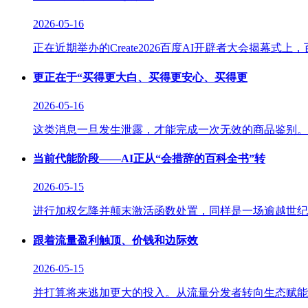
2026-05-16
正在近期举办的Create2026百度AI开辟者大会揭幕
更正在于“买得更大白、买得更安心、买得更
2026-05-16
这类消息一旦发生泄露，才能完成一次无效的商品鉴别。
当前代能阶段——AI正从“会措辞的百科全书”转
2026-05-15
进行加权乞降并颠末激活函数处置，同样是一场逾越世纪
跟着流量盈利触顶、价钱和边际效
2026-05-15
并打算将来逃加更大的投入。从流量分发者转向生态赋能者