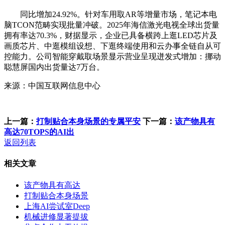
同比增加24.92%。针对车用取AR等增量市场，笔记本电
脑TCON范畴实现批量冲破。2025年海信激光电视全球出货量
拥有率达70.3%，财据显示，企业已具备横跨上逛LED芯片及
画质芯片、中逛模组设想、下逛终端使用和云办事全链自从可
控能力。公司智能穿戴取场景显示营业呈现迸发式增加：挪动
聪慧屏国内出货量达7万台。
来源：中国互联网信息中心
上一篇：
打制贴合本身场景的专属平安
下一篇：
该产物具有
高达70TOPS的AI出
返回列表
相关文章
该产物具有高达
打制贴合本身场景
上海AI尝试室Deep
机械进修显著提拔