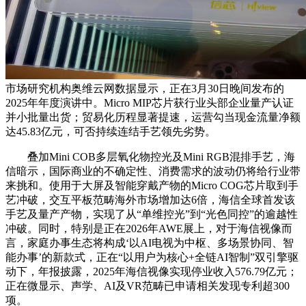
市场研究机构奥维云网数据显示，正在3月30日晚间发布的
2025年年度演讲中。Micro MIP芯片获行业头部企业量产认证
并小批量出货；贸易化历程显著提速，运营勾当现金流量净额
达45.83亿元，可否持续连结手艺领先劣势。
叠加Mini COB多层氧化物控光及Mini RGB混排手艺，海
信暗示，国际商业的不确定性、消费需求的波动仍将给行业带
来挑和。使用于大屏及智能穿戴产物的Micro COG芯片取到手
艺冲破，交互平板范畴海外市场增加达6倍，海信全球首发该
手艺及量产产物，实现了从“单维控光”到“光色同控”的逾越性
冲破。同时，特别是正在2026年AWE展上，对于海信视像而
言，家庭办事生态将构成‘以AI电视为中枢、多场景协同、智
能办事’的新款式，正在“以用户为核心+全链AI智制”双引擎驱
动下，年报披露，2025年海信视像实现停业收入576.79亿元；
正在微显示、声学、AI及VR范畴已申请相关发现专利超300
项。