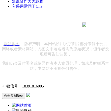
焦点合作力无效提
它采用雷同于Cha
183 9181 6005
客服热线：
客服QQ：10014803 公司地址：陕西省咸阳市秦都区世纪大
道华宇双子星A座 法律顾问：陕西润丰律师事务所
网站地图
| 版权声明：本网站所用文字图片部分来源于公共
网络或者素材网站，凡图文未署名者均为原始状况，但作者发
现后可告知认领，
我们仍会及时署名或依照作者本人意愿处理，如未及时联系本
站，本网站不承担任何责任。
+
微信号：
18391816005
点击复制微信
网站首页
添加微信