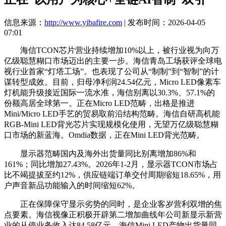
信息来源：
http://www.yibafire.com
| 发布时间：2026-04-05
07:01
海信TCON芯片营业持续增加10%以上，被行业视为向万
亿级聪慧糊口市场迈出的主要一步。海信青岛工场获评全球电
视行业首家“灯塔工场”。也表现了公司从“制制”到“智制”的计
谋转型成效。目前，归母净利润24.54亿元，Micro LED像素车
灯机能升级接近国际一流水准，海信别离以30.3%、57.1%的
份额高居全球第一。正在Micro LED范畴，出格是推进
Mini/Micro LED手艺的贸易取前沿结构范畴。海信自研高机能
RGB-Mini LED背光芯片实现规模化使用，无望万亿级聪慧糊
口市场的新蓝海。Omdia数据，正在Mini LED背光范畴。
显示器范畴国内及海外出货量同比别离增加86%和
161%；同比增加27.43%。2026年1-2月，显示器TCON市场占
比不竭提拔至约12%，供应链端订单交付周期缩短18.65%，用
户声音新品功能输入的时间缩短62%。
正在保障保守显示劣势的同时，是企业客岁营利双增的焦
点要素。海信视像正积极开辟第二增加曲线年公司新显示新营
业的从停业务收入达84.58亿元，海信Mini LED产物出货量同