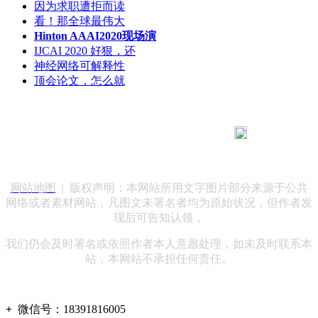
因为求职遭拒而读
看！那全球最伟大
Hinton AAAI2020现场演
IJCAI 2020 好狠，还
神经网络可解释性
顶会论文，怎么就
183 9181 6005
客服热线：
客服QQ：10014803 公司地址：陕西省咸阳市秦都区世纪大
道华宇双子星A座 法律顾问：陕西润丰律师事务所
网站地图
| 版权声明：本网站所用文字图片部分来源于公共
网络或者素材网站，凡图文未署名者均为原始状况，但作者发
现后可告知认领，
我们仍会及时署名或依照作者本人意愿处理，如未及时联系本
站，本网站不承担任何责任。
+
微信号：
18391816005