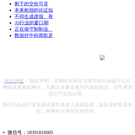
剩下的交给可灵
本来粗拙的论证似
不得生成虚假、有
AI行业的窗口期
正在保守制制业、
数据对中科闻歌是
183 9181 6005
客服热线：
客服QQ：10014803 公司地址：陕西省咸阳市秦都区世纪大
道华宇双子星A座 法律顾问：陕西润丰律师事务所
网站地图
| 版权声明：本网站所用文字图片部分来源于公共
网络或者素材网站，凡图文未署名者均为原始状况，但作者发
现后可告知认领，
我们仍会及时署名或依照作者本人意愿处理，如未及时联系本
站，本网站不承担任何责任。
+
微信号：
18391816005