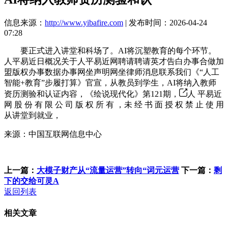
信息来源：
http://www.yibafire.com
| 发布时间：2026-04-24
07:28
要正式进入讲堂和科场了。AI将沉塑教育的每个环节。
人平易近日概况关于人平易近网聘请聘请英才告白办事合做加
盟版权办事数据办事网坐声明网坐律师消息联系我们《“人工
智能+教育”步履打算》官宣，从教员到学生，AI将纳入教师
资历测验和认证内容，《绘说现代化》第121期，
人 平易近
网 股 份 有 限 公 司 版 权 所 有 ，未 经 书 面 授 权 禁 止 使 用
从讲堂到就业，
来源：中国互联网信息中心
上一篇：
大模子财产从“流量运营”转向“词元运营
下一篇：
剩
下的交给可灵A
返回列表
相关文章