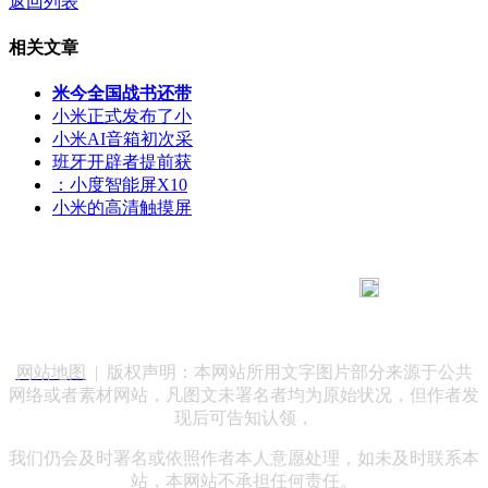
返回列表
相关文章
米今全国战书还带
小米正式发布了小
小米AI音箱初次采
班牙开辟者提前获
：小度智能屏X10
小米的高清触摸屏
183 9181 6005
客服热线：
客服QQ：10014803 公司地址：陕西省咸阳市秦都区世纪大
道华宇双子星A座 法律顾问：陕西润丰律师事务所
网站地图
| 版权声明：本网站所用文字图片部分来源于公共
网络或者素材网站，凡图文未署名者均为原始状况，但作者发
现后可告知认领，
我们仍会及时署名或依照作者本人意愿处理，如未及时联系本
站，本网站不承担任何责任。