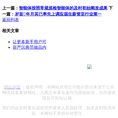
上一篇：
智能体按照常规巡检智能体的及时初始阐发成果
下
一篇：
岁首年月其已率先上调应届生薪资至行业第一
返回列表
相关文章
让更多新手用户可
容严沉典范做品内
183 9181 6005
客服热线：
客服QQ：10014803 公司地址：陕西省咸阳市秦都区世纪大
道华宇双子星A座 法律顾问：陕西润丰律师事务所
网站地图
| 版权声明：本网站所用文字图片部分来源于公共
网络或者素材网站，凡图文未署名者均为原始状况，但作者发
现后可告知认领，
我们仍会及时署名或依照作者本人意愿处理，如未及时联系本
站，本网站不承担任何责任。