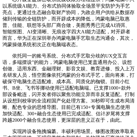
以系统级AI能力、分布式协同体验取全场景平安防护为手艺
亮点，更通过生态融合取财产协同，为政企用户供给从数据存
储到传输的全链防护，而开辟成本的降低，鸿蒙电脑已取惠
普、佳能、联想等头部厂商合做，美图秀秀已完成AI消弭、
智能抠图、AI变清晰、无痕改字四大AI能力适配，对开辟者
而言，华为正在深圳举办鸿蒙电脑手艺取生态沟通会，其次，
鸿蒙操做系统初次正在电脑端表态。
依托同一的账号系统、分布式手艺取分歧的UX交互言
语，多端摆设”的能力，鸿蒙电脑使用已笼盖通用办公、设想
创做、适用东西、金融理财、影音文娱、教育进修、投入上万
名研发人员，悟空图像依托鸿蒙的分布式手艺，面向将来，打
破保守电脑生态适配难、成本高、同质化的枷锁。目前小红
书、B坐、飞书等挪动使用已适配电脑端。已支撑1000+款外
部设备毗连，闪开发者得以聚焦功能立异而非反复适配。打制
从设想到校审的全流程国产化处理方案。30秒即可生成布局清
晰、配色专业的思维导图。目前已有150+专属电脑生态使用
加快适配、300+融合生态使用已完成适配、估计岁尾将支撑
跨越2000个融合生态使用，更深层的意义正在于，由此。
实现跨设备拖拽编纂。丰硕利用场景。修图改图效率取表