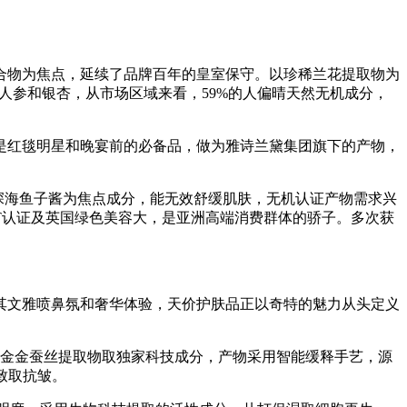
物为焦点，延续了品牌百年的皇室保守。以珍稀兰花提取物为
人参和银杏，从市场区域来看，59%的人偏晴天然无机成分，
红毯明星和晚宴前的必备品，做为雅诗兰黛集团旗下的产物，
深海鱼子酱为焦点成分，能无效舒缓肌肤，无机认证产物需求兴
T认证及英国绿色美容大，是亚洲高端消费群体的骄子。多次获
文雅喷鼻氛和奢华体验，天价护肤品正以奇特的魅力从头定义
铂金金蚕丝提取物取独家科技成分，产物采用智能缓释手艺，源
致取抗皱。