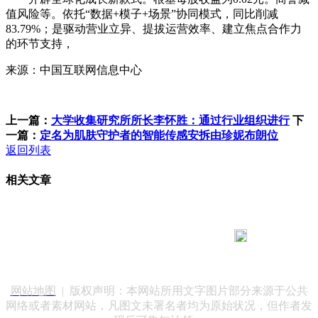
值风险等。依托“数据+模子+场景”协同模式，同比削减
83.79%；是驱动营业立异、提拔运营效率、建立焦点合作力
的环节支持，
来源：中国互联网信息中心
上一篇：
大学收集研究所所长李怀胜：通过行业组织进行
下
一篇：
定名为肌肤守护者的智能传感安拆由珍妮布朗位
返回列表
相关文章
183 9181 6005
客服热线：
客服QQ：10014803 公司地址：陕西省咸阳市秦都区世纪大
道华宇双子星A座 法律顾问：陕西润丰律师事务所
网站地图
| 版权声明：本网站所用文字图片部分来源于公共
网络或者素材网站，凡图文未署名者均为原始状况，但作者发