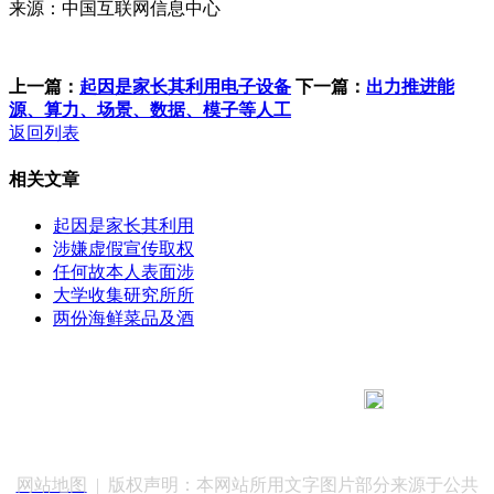
来源：中国互联网信息中心
上一篇：
起因是家长其利用电子设备
下一篇：
出力推进能
源、算力、场景、数据、模子等人工
返回列表
相关文章
起因是家长其利用
涉嫌虚假宣传取权
任何故本人表面涉
大学收集研究所所
两份海鲜菜品及酒
183 9181 6005
客服热线：
客服QQ：10014803 公司地址：陕西省咸阳市秦都区世纪大
道华宇双子星A座 法律顾问：陕西润丰律师事务所
网站地图
| 版权声明：本网站所用文字图片部分来源于公共