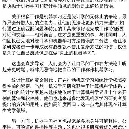
是执拗于机器学习和统计学领域的划分是正确还是错误。
关于很多工作是机器学习还是统计学的无休止的争论，最
终只会分散人们的注意力，让他们无法花更多精力来进行“如
何通过正确匹配问题和特定的工具来很好地完成工作”的必要
对话和交流——相对而言，这才是更重要的事。与此同时，人
们固执己见地对统计学和机器学习方法错误的二分法，会让很
多研究者进一步养成没有必要就不使用复杂方法的习惯，仅仅
是为了让自己感觉像是在做“真正的机器学习”。
这也会直接导致，人们会为了让自己的工作在方法论上听
起来更时髦，就肆无忌惮地把自己的工作称作机器学习。
统计计算的黄金时代，正在推动机器学习和统计学领域变
得空前的紧密。当然，机器学习研究诞生于计算机科学体系，
而当代的统计学家越来越多地依赖于计算机科学界几十年来开
创的算法和软件栈。他们也越来越多地发现机器学习研究者所
提出的方法的用处，例如高维度回归，这一点尤其体现在计算
生物学领域。
另一方面，机器学习社区也越来越多地关注可解释性、公
平性、可验证的鲁棒性等主题，这也让很多研究者优先考虑让