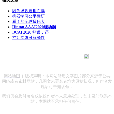
相关文章
因为求职遭拒而读
机器学习公平性研
看！那全球最伟大
Hinton AAAI2020现场演
IJCAI 2020 好狠，还
神经网络可解释性
183 9181 6005
客服热线：
客服QQ：10014803 公司地址：陕西省咸阳市秦都区世纪大
道华宇双子星A座 法律顾问：陕西润丰律师事务所
网站地图
| 版权声明：本网站所用文字图片部分来源于公共
网络或者素材网站，凡图文未署名者均为原始状况，但作者发
现后可告知认领，
我们仍会及时署名或依照作者本人意愿处理，如未及时联系本
站，本网站不承担任何责任。