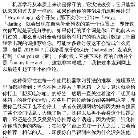
机器学习从本质上来讲是保守的，它没法改变，它只能默
认未来和过去是一样的。如果你给你的伴侣发消息时候用过
「Hey darling」这个开头，那下次你一打出来「Hey」，
「darling」就会出现在自动补全列表的第一个位置上，即便这
次你可能是要提分手的。如果你打的某个词是你自己此前从未
用过的，那么自动补全会根据所有用户的输入统计数据，把最
经常出现的词推荐给你。可能大多数时候这不会造成什么问
题，但是 2018 年 7 月我给看孩子的保姆（babysitter）发消息
打到「Can you sit（带）」的时候，它接下来推荐的自动补全
是「on my face and」，这就非常糟糕了，我把这事发到网上
以后还引起了不小的争论。
这种保守性在每一个使用机器学习算法的推荐、推理系统
里面都能看到：当你在网上搜索「电冰箱」之后，算法就会给
你打上「想买电冰箱」的标签，然后一直关注着这个「想买电
冰箱」的身份的活动，在各种广告位给你介绍各种电冰箱，即
便你已经买了也不会停止；或者在视频网站纯粹因为好奇搜索
了某个冷门话题，大概了解了、觉得以后再不会看这个话题之
后，它还是会反反复复给你推荐这个话题，因为需要「强化推
荐你感兴趣的内容」；在社交平台上关注一个人之后，它会给
你推荐「相似的人」，即便你自己很明白你为什么没关注他