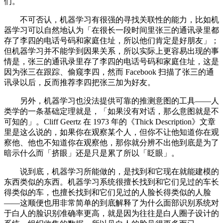
们。
不可否认，机器学习有很强的寻找关联性的能力，比如机
器学习可以自然地认为「在很长一段时间里张三的通讯录里都
存了李四的电话号码和家庭住址，所以他们肯定是好朋友」；
但机器学习并不能学到因果关系，所以实际上更容易出现的事
情是，张三的通讯录里存了李四的电话号码和家庭住址，这是
因为张三在跟踪、偷窥李四，然而 Facebook 扫描了张三的通
讯录以后，反而推荐李四把张三加为好友。
另外，机器学习也没法提供可靠的推测意图的工具——人
类学的一条基础定理就是，「如果没有对话，那么意图就是不
可知的」。Cliff Geertz 在 1973 年的《Thick Description》文章
里是这么说的，如果你在观察某个人，但你不让他知道你在观
察他、他也不知道你在观察他，那你就分辨不出他到底是为了
暗示什么而「挤眼」还是只是累了所以「眨眼」。
说到底，机器学习所能做的，是找到和它现在就能建模的
东西类似的东西。机器学习系统很擅长找到和它们见过的车长
得类似的车，也擅长找到和它们见过的人脸长得类似的人脸
——这顺便也用非常简单的到底解释了为什么面部识别系统对
于白人的脸识别准确率更高，就是因为往往是白人圈子设计的