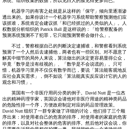
系统、组织收集的数据，所以见白人的脸见得更多而已。
机器学习的有害之处就是从这样的「保守」倾向里逐渐渗
透出来的。如果你设计一个机器学习系统帮助警察预测他们应
该抓谁，系统肯定会建议抓「和已经抓过的人类似的人」。人
权数据分析组织的 Patrick Ball 是这样说的：「给警察配备的
预测系统预测不了犯罪，它只能预测警察会做什么」。
不过，警察根据自己的判断决定逮捕谁，和警察看到系统
预测了一个人然后去逮捕他，两者也有一些区别。对不愿意了
解其中细节的局外人来说，算法做出的决定更容易显得公众，
毕竟「数学是没有歧视的」、「数学是不会说谎的」。只可
惜，机器学习里并不仅仅有数学而已，要说「算法能客观地反
应社会真实需求」，倒不如说「算法能真实反应设计它的人的
观念和习惯」。
英国有一个非医疗用药分类的例子。David Nutt 是一位杰
出的精神药理学家，英国议会请他对非医疗用途的精神类药品
的危险性排一个序，方便政府制定对应的药品管理政策。
David Nutt 组织了一群专家做了详细的讨论，他们排了三个顺
序出来：对使用者自己的危害的排序，对使用者的家庭的危害
的排序，以及对社会整体的危害的排序。然后他对议会说，你