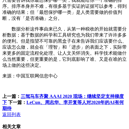
只需要告诉我你最想保护哪一类，我就能给你一个准确的排
序。排序本身并不难，有很多基于实证的证据可以参考，得到
准确的结果；但「最想保护哪一类」是人类需要做的价值判
断，没有「是否准确」之分。
数据分析这件事由来已久，从第一种税收的开始就需要分
析数据；基于数据的科学和工具研究也为我们带来了许许多多
的便利。但是指望不可靠的黑盒子在来告诉我们应该要什么、
应该怎么做，就会在「理智」和「进步」的表面之下，实际带
来更多的固定流程化处理、让人文关怀消失。科学技术能做什
么当然重要，但更重要的是，它到底影响了谁、又是在谁的立
场上做的这些决定。
来源：中国互联网信息中心
上一篇：
三驾马车齐聚 AAAI 2020 现场：继续坚定支持梯度
下
下一篇：
LeCun、周志华、李开复等人对2020年的AI有何
期待
返回列表
相关文章