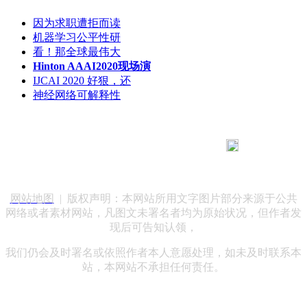
因为求职遭拒而读
机器学习公平性研
看！那全球最伟大
Hinton AAAI2020现场演
IJCAI 2020 好狠，还
神经网络可解释性
183 9181 6005
客服热线：
客服QQ：10014803 公司地址：陕西省咸阳市秦都区世纪大
道华宇双子星A座 法律顾问：陕西润丰律师事务所
网站地图
| 版权声明：本网站所用文字图片部分来源于公共
网络或者素材网站，凡图文未署名者均为原始状况，但作者发
现后可告知认领，
我们仍会及时署名或依照作者本人意愿处理，如未及时联系本
站，本网站不承担任何责任。