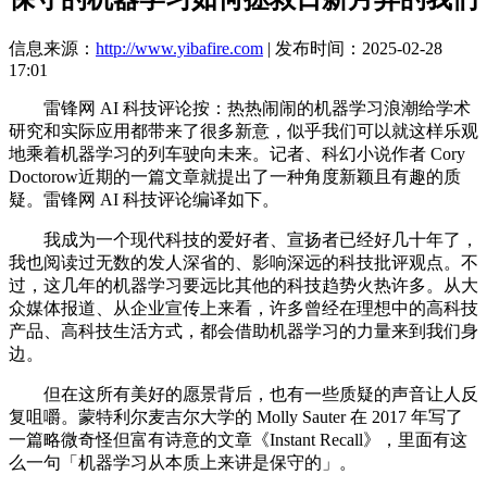
信息来源：
http://www.yibafire.com
| 发布时间：2025-02-28
17:01
雷锋网 AI 科技评论按：热热闹闹的机器学习浪潮给学术
研究和实际应用都带来了很多新意，似乎我们可以就这样乐观
地乘着机器学习的列车驶向未来。记者、科幻小说作者 Cory
Doctorow近期的一篇文章就提出了一种角度新颖且有趣的质
疑。雷锋网 AI 科技评论编译如下。
我成为一个现代科技的爱好者、宣扬者已经好几十年了，
我也阅读过无数的发人深省的、影响深远的科技批评观点。不
过，这几年的机器学习要远比其他的科技趋势火热许多。从大
众媒体报道、从企业宣传上来看，许多曾经在理想中的高科技
产品、高科技生活方式，都会借助机器学习的力量来到我们身
边。
但在这所有美好的愿景背后，也有一些质疑的声音让人反
复咀嚼。蒙特利尔麦吉尔大学的 Molly Sauter 在 2017 年写了
一篇略微奇怪但富有诗意的文章《Instant Recall》，里面有这
么一句「机器学习从本质上来讲是保守的」。